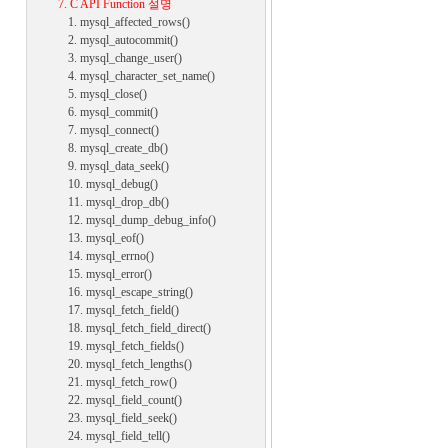
7. C API Function 설명
1. mysql_affected_rows()
2. mysql_autocommit()
3. mysql_change_user()
4. mysql_character_set_name()
5. mysql_close()
6. mysql_commit()
7. mysql_connect()
8. mysql_create_db()
9. mysql_data_seek()
10. mysql_debug()
11. mysql_drop_db()
12. mysql_dump_debug_info()
13. mysql_eof()
14. mysql_errno()
15. mysql_error()
16. mysql_escape_string()
17. mysql_fetch_field()
18. mysql_fetch_field_direct()
19. mysql_fetch_fields()
20. mysql_fetch_lengths()
21. mysql_fetch_row()
22. mysql_field_count()
23. mysql_field_seek()
24. mysql_field_tell()