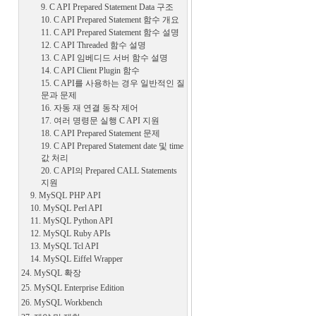
9. C API Prepared Statement Data 구조
10. C API Prepared Statement 함수 개요
11. C API Prepared Statement 함수 설명
12. C API Threaded 함수 설명
13. C API 임베디드 서버 함수 설명
14. C API Client Plugin 함수
15. C API를 사용하는 경우 일반적인 질
문과 문제
16. 자동 재 연결 동작 제어
17. 여러 명령문 실행 C API 지원
18. C API Prepared Statement 문제
19. C API Prepared Statement date 및 time
값 처리
20. C API의 Prepared CALL Statements
지원
9. MySQL PHP API
10. MySQL Perl API
11. MySQL Python API
12. MySQL Ruby APIs
13. MySQL Tcl API
14. MySQL Eiffel Wrapper
24. MySQL 확장
25. MySQL Enterprise Edition
26. MySQL Workbench