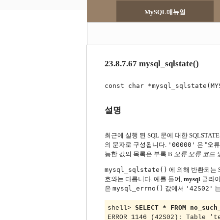
MySQL매뉴얼
23.8.7.67 mysql_sqlstate()
const char *mysql_sqlstate(MY
설명
최근에 실행 된 SQL 문에 대한 SQLST
의 문자로 구성됩니다.
'00000'
은
"오
능한 값의 목록은 부록 B
오류 오류 코드 
mysql_sqlstate()
에 의해 반환되는 S
호와는 다릅니다.
예를 들어,
mysql
클라이
은
mysql_errno()
값에서
'42S02'
는
SELECT * FROM no_such
shell> 