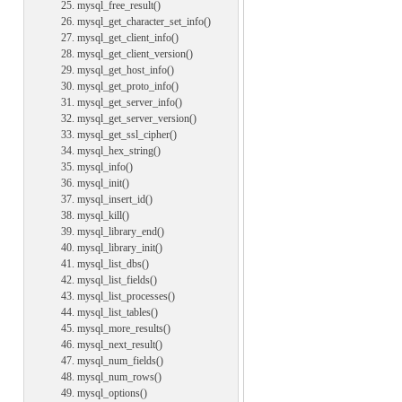
25. mysql_free_result()
26. mysql_get_character_set_info()
27. mysql_get_client_info()
28. mysql_get_client_version()
29. mysql_get_host_info()
30. mysql_get_proto_info()
31. mysql_get_server_info()
32. mysql_get_server_version()
33. mysql_get_ssl_cipher()
34. mysql_hex_string()
35. mysql_info()
36. mysql_init()
37. mysql_insert_id()
38. mysql_kill()
39. mysql_library_end()
40. mysql_library_init()
41. mysql_list_dbs()
42. mysql_list_fields()
43. mysql_list_processes()
44. mysql_list_tables()
45. mysql_more_results()
46. mysql_next_result()
47. mysql_num_fields()
48. mysql_num_rows()
49. mysql_options()