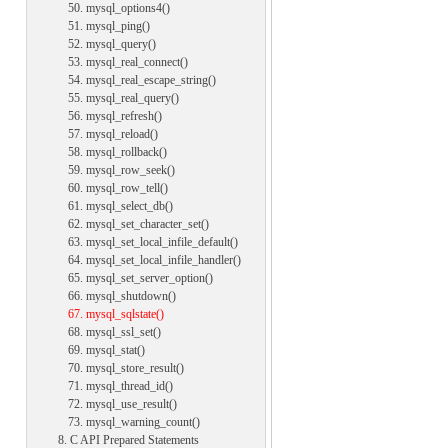
50. mysql_options4()
51. mysql_ping()
52. mysql_query()
53. mysql_real_connect()
54. mysql_real_escape_string()
55. mysql_real_query()
56. mysql_refresh()
57. mysql_reload()
58. mysql_rollback()
59. mysql_row_seek()
60. mysql_row_tell()
61. mysql_select_db()
62. mysql_set_character_set()
63. mysql_set_local_infile_default()
64. mysql_set_local_infile_handler()
65. mysql_set_server_option()
66. mysql_shutdown()
67. mysql_sqlstate()
68. mysql_ssl_set()
69. mysql_stat()
70. mysql_store_result()
71. mysql_thread_id()
72. mysql_use_result()
73. mysql_warning_count()
8. C API Prepared Statements