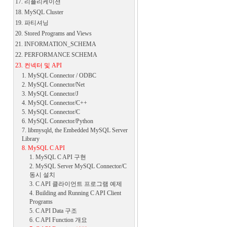
17. 리플리케이션
18. MySQL Cluster
19. 파티셔닝
20. Stored Programs and Views
21. INFORMATION_SCHEMA
22. PERFORMANCE SCHEMA
23. 컨넥터 및 API
1. MySQL Connector / ODBC
2. MySQL Connector/Net
3. MySQL Connector/J
4. MySQL Connector/C++
5. MySQL Connector/C
6. MySQL Connector/Python
7. libmysqld, the Embedded MySQL Server
Library
8. MySQL C API
1. MySQL C API 구현
2. MySQL Server MySQL Connector/C
동시 설치
3. C API 클라이언트 프로그램 예제
4. Building and Running C API Client
Programs
5. C API Data 구조
6. C API Function 개요