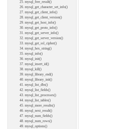
25. mysql_free_result()
26. mysql_get_character_set_info()
27. mysql_get_client_info()
28. mysql_get_client_version()
29. mysql_get_host_info()
30. mysql_get_proto_info()
31. mysql_get_server_info()
32. mysql_get_server_version()
33. mysql_get_ssl_cipher()
34. mysql_hex_string()
35. mysql_info()
36. mysql_init()
37. mysql_insert_id()
38. mysql_kill()
39. mysql_library_end()
40. mysql_library_init()
41. mysql_list_dbs()
42. mysql_list_fields()
43. mysql_list_processes()
44. mysql_list_tables()
45. mysql_more_results()
46. mysql_next_result()
47. mysql_num_fields()
48. mysql_num_rows()
49. mysql_options()