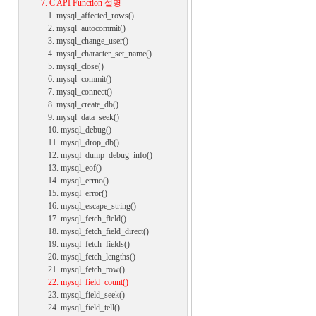
7. C API Function 설명
1. mysql_affected_rows()
2. mysql_autocommit()
3. mysql_change_user()
4. mysql_character_set_name()
5. mysql_close()
6. mysql_commit()
7. mysql_connect()
8. mysql_create_db()
9. mysql_data_seek()
10. mysql_debug()
11. mysql_drop_db()
12. mysql_dump_debug_info()
13. mysql_eof()
14. mysql_errno()
15. mysql_error()
16. mysql_escape_string()
17. mysql_fetch_field()
18. mysql_fetch_field_direct()
19. mysql_fetch_fields()
20. mysql_fetch_lengths()
21. mysql_fetch_row()
22. mysql_field_count()
23. mysql_field_seek()
24. mysql_field_tell()