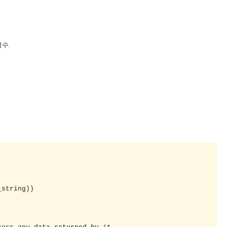
수.
string))
