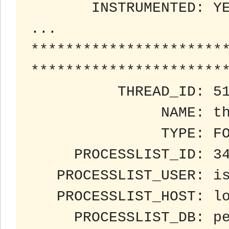
       INSTRUMENTED: YES

...

***********************
***********************
          THREAD_ID: 51

               NAME: thread/sql/one_connection

               TYPE: FOREGROUND

     PROCESSLIST_ID: 34

   PROCESSLIST_USER: isabella

   PROCESSLIST_HOST: localhost

     PROCESSLIST_DB: performance_schema
