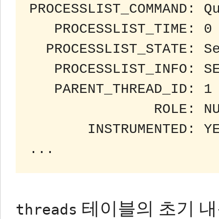
PROCESSLIST_COMMAND: Qu
   PROCESSLIST_TIME: 0

  PROCESSLIST_STATE: Sending data

   PROCESSLIST_INFO: SELECT * FROM threads

   PARENT_THREAD_ID: 1

               ROLE: NULL

       INSTRUMENTED: YES

테이블의 초기 내
threads