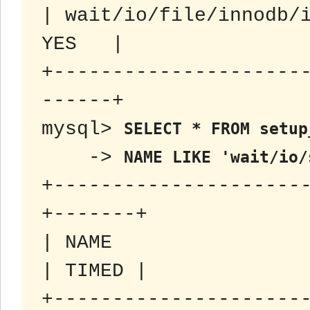
| wait/io/file/innodb/i
YES   |

+---------------------
------+

mysql> 
SELECT * FROM setup
    -> 
NAME LIKE 'wait/io/
+---------------------
+-------+

| NAME                 
| TIMED |

+---------------------