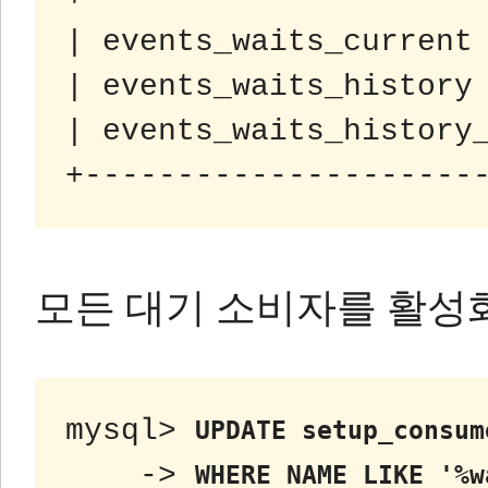
| events_waits_current 
| events_waits_history 
| events_waits_history_
모든 대기 소비자를 활성
mysql> 
UPDATE setup_consum
    -> 
WHERE NAME LIKE '%w