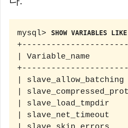
다.
mysql> 
SHOW VARIABLES LIKE
+----------------------
| Variable_name        
+----------------------
| slave_allow_batching 
| slave_compressed_prot
| slave_load_tmpdir    
| slave_net_timeout    
| slave_skip_errors    