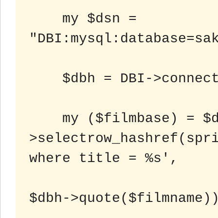
    my $dsn = 
"DBI:mysql:database=sak
    $dbh = DBI->connect($dsn, 'sakila','password');

    my ($filmbase) = $dbh-
>selectrow_hashref(spri
where title = %s',

$dbh->quote($filmname))