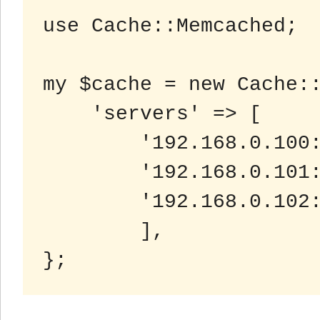
use Cache::Memcached;

my $cache = new Cache::
    'servers' => [

        '192.168.0.100:11211',

        '192.168.0.101:11211',

        '192.168.0.102:11211',

	],
