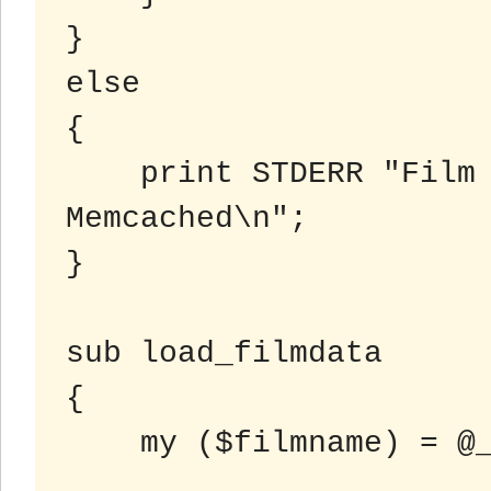
}

else

{

    print STDERR "Film data loaded from 
Memcached\n";

}

sub load_filmdata

{

    my ($filmname) = @_;
