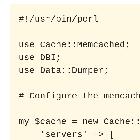
#!/usr/bin/perl

use Cache::Memcached;

use DBI;

use Data::Dumper;

# Configure the memcach
my $cache = new Cache::
    'servers' => [
