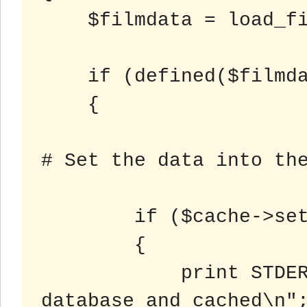
    $filmdata = load_filmdata($filmname);

    if (defined($filmdata))

    {

# Set the data into the
	if ($cache->set($filmkey,$filmdata))

        {

            print STDERR "Film data loaded from 
database and cached\n";