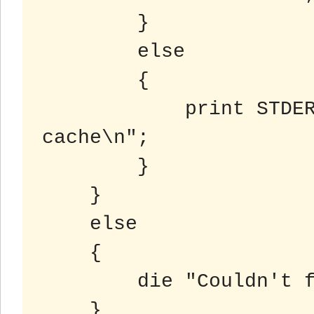
        }

        else

        {

            print STDERR "Couldn't store to 
cache\n";

	}

    }

    else

    {

     	die "Couldn't find $filmname\n";

    }
