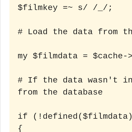
$filmkey =~ s/ /_/;

# Load the data from th
my $filmdata = $cache->
# If the data wasn't in
from the database

if (!defined($filmdata)
{
