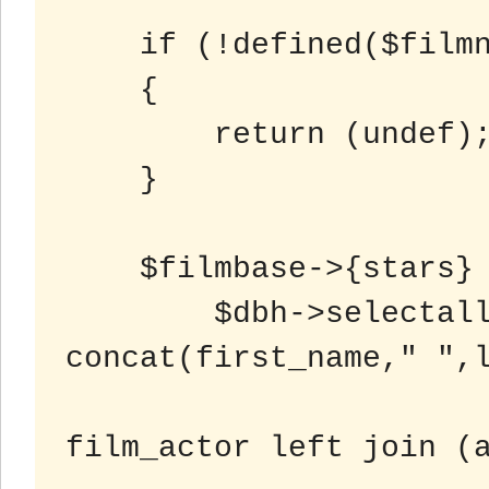
    if (!defined($filmname))

    {

     	return (undef);

    }

    $filmbase->{stars} =

	$dbh->selectall_arrayref(sprintf('select 
concat(first_name," ",l
                          
film_actor left join (a