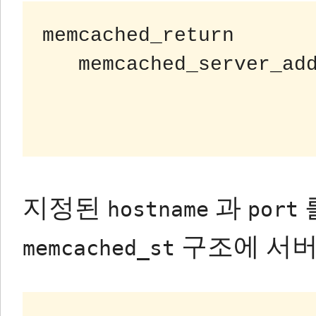
memcached_return

   memcached_server_add (memcached_st *ptr,

                         char *hostna
지정된
과
hostname
port
구조에 서버
memcached_st