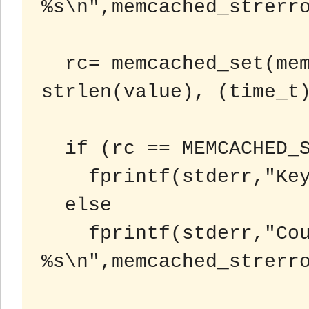
%s\n",memcached_strerro
  rc= memcached_set(memc, key, strlen(key), value, 
strlen(value), (time_t)
  if (rc == MEMCACHED_SUCCESS)

    fprintf(stderr,"Key stored successfully\n");

  else

    fprintf(stderr,"Couldn't store key: 
%s\n",memcached_strerro