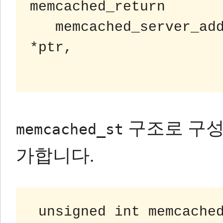
memcached_return

   memcached_server_add_unix_socket (memcached_st 
*ptr,

구조로 구성된
memcached_st
가합니다.
unsigned int memcached