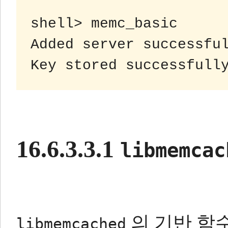
shell> memc_basic

Added server successful
16.6.3.3.1
libmemcac
의 기반 함
libmemcached