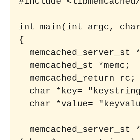
#include <libmemcached/
int main(int argc, char
{

  memcached_server_st *servers = NULL;

  memcached_st *memc;

  memcached_return rc;

  char *key= "keystring";

  char *value= "keyvalue";

  memcached_server_st *memcached_servers_parse 