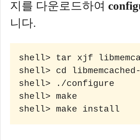
지를 다운로드하여
confi
니다.
shell> tar xjf libmemca
shell> cd libmemcached-
shell> ./configure

shell> make
