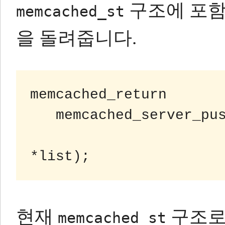
구조에 포함
memcached_st
을 돌려줍니다.
memcached_return

   memcached_server_push (memcached_st *ptr,

                          memcached_serv
현재
구조로
memcached_st