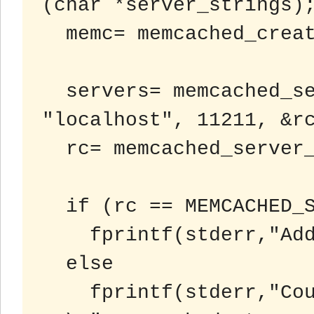
(char *server_strings);
  memc= memcached_create(NULL);

  servers= memcached_server_list_append(servers, 
"localhost", 11211, &rc
  rc= memcached_server_push(memc, servers);

  if (rc == MEMCACHED_SUCCESS)

    fprintf(stderr,"Added server successfully\n");

  else

    fprintf(stderr,"Couldn't add server: 