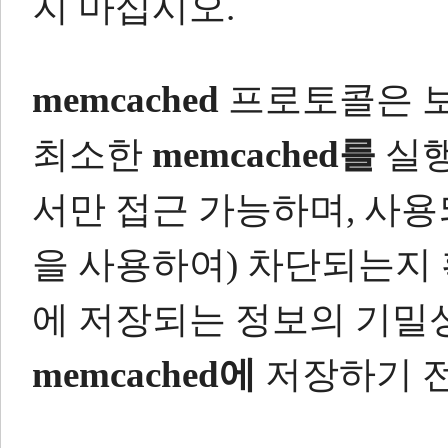
지 마십시오.
memcached
프로토콜은 보
최소한
memcached를
실행
서만 접근 가능하며, 사용
을 사용하여) 차단되는지
에 저장되는 정보의 기밀
memcached에
저장하기 전