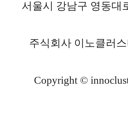
서울시 강남구 영동대로 602
주식회사 이노클러스터 등
Copyright © innocluste