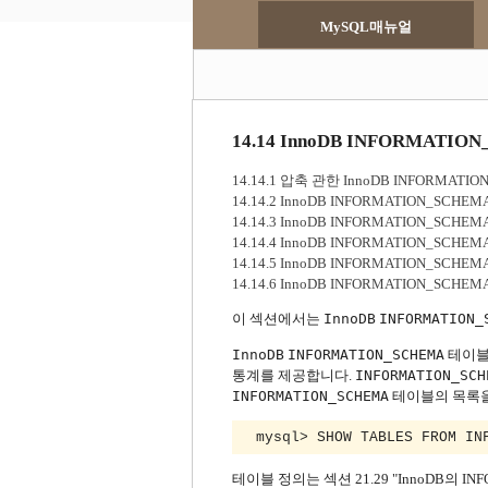
MySQL매뉴얼
14.14 InnoDB INFORMATI
14.14.1 압축 관한 InnoDB INFORMAT
14.14.2 InnoDB INFORMATION_S
14.14.3 InnoDB INFORMATION_SC
14.14.4 InnoDB INFORMATION_SCH
14.14.5 InnoDB INFORMATION_SCH
14.14.6 InnoDB INFORMATION_SC
이 섹션에서는
InnoDB
INFORMATION_
InnoDB
INFORMATION_SCHEMA
테이
통계를 제공합니다.
INFORMATION_SCH
INFORMATION_SCHEMA
테이블의 목록을
 mysql> SHOW TABLES FROM IN
테이블 정의는 섹션 21.29 "InnoDB의 I