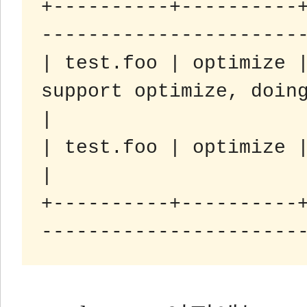
+----------+----------
-----------------------
| test.foo | optimize |
support optimize, doing
|

| test.foo | optimize | status   | OK                         
|

+----------+----------
----------------------