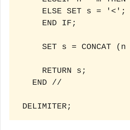
 ELSE SET s = '<';
 END IF;
 SET s = CONCAT (n
 RETURN s;
 END //
 DELIMITER;