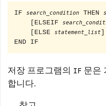
IF 
 THEN 
search_condition
    [ELSEIF 
search_condit
    [ELSE 
]

statement_list
END IF 
저장 프로그램의
문은 
IF
합니다.
참고