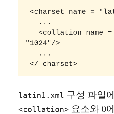
 <charset name = "la
 ...
 <collat​​ion name 
"1024"/>
 ...
 </ charset>
구성 파일에
latin1.xml
요소와 0에
<collation>