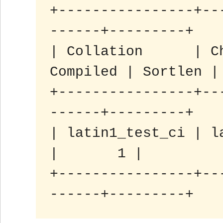
+----------------+--
------+---------+

| Collation      | C
Compiled | Sortlen |

+----------------+--
------+---------+

| latin1_test_ci | latin1
|       1 |

+----------------+--