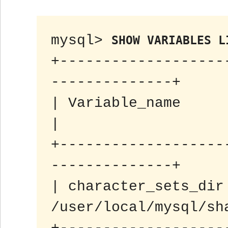
mysql> 
SHOW VARIABLES L
+-------------------
--------------+

| Variable_name      | Value                  
|

+-------------------
--------------+

| character_sets_dir 
/user/local/mysql/sh