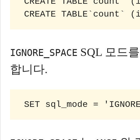
 CREATE TABLE`count` (
 CREATE TABLE`count` (
SQL 모드
IGNORE_SPACE
합니다.
 SET sql_mode = 'IGNOR