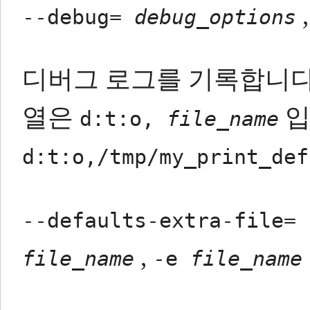
--debug=
debug_options
디버그 로그를 기록합니다
열은
입
d:t:o,
file_name
d:t:o,/tmp/my_print_def
--defaults-extra-file=
,
file_name
-e
file_name