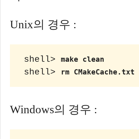
Unix의 경우 :
 shell> 
make clean
 shell> 
rm CMakeCache.txt
Windows의 경우 :