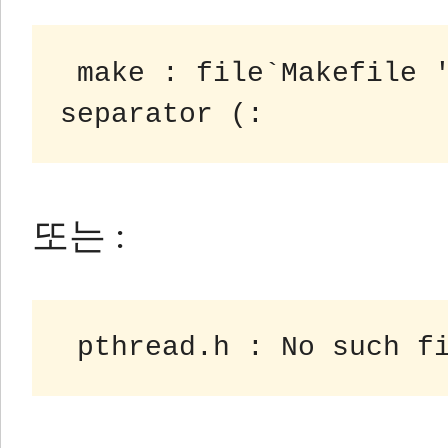
 make : file`Makefile 'line 18 : Must be a 
separator (:
또는 :
 pthread.h : No such f